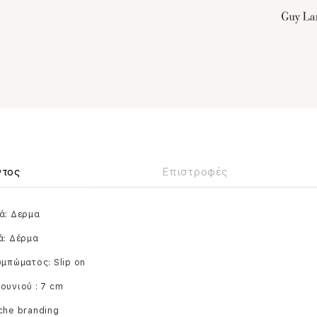
ντος
Επιστροφές
ά: Δερμα
ά: Δέρμα
υμπώματος: Slip on
ουνιού : 7 cm
che branding