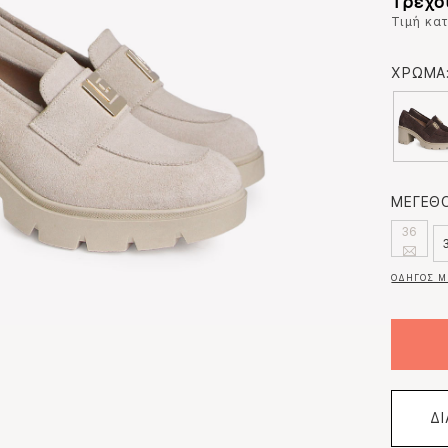
Τρέχου
Τιμή κα
ΧΡΩΜΑ
ΜΕΓΕΘΟ
36
ΟΔΗΓΟΣ Μ
Δ