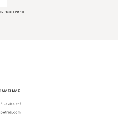
ου Fratelli Petridi
Ε ΜΑΖΙ ΜΑΣ
κή μονάδα από
ipetridi.com