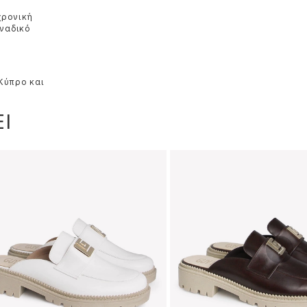
χρονική
οναδικό
 Κύπρο και
Ι