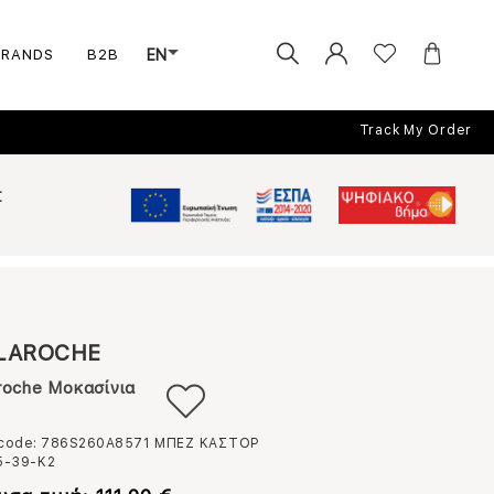
BRANDS
B2B
EN
Track My Order
Σ
LAROCHE
roche Μοκασίνια
 code: 786S260A8571
ΜΠΕΖ ΚΑΣΤΟΡ
5-39-Κ2