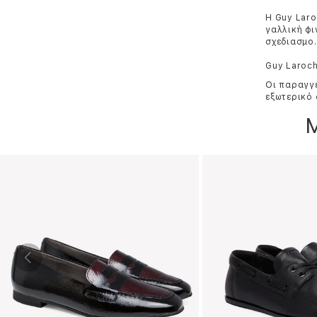
Η Guy Laro
γαλλική φι
σχεδιασμo.
Guy Laroch
Οι παραγγε
εξωτερικό 