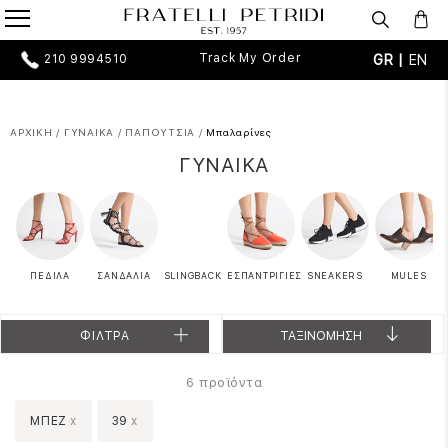
Track My Order
GR |
EN
210 9994510
ΑΡΧΙΚΗ
/
ΓΥΝΑΙΚΑ
/
ΠΑΠΟΥΤΣΙΑ
/
Μπαλαρίνες
ΓΥΝΑΙΚΑ
ΠΕΔΙΛΑ
ΣΑΝΔΑΛΙΑ
SLINGBACK
ΕΣΠΑΝΤΡΙΓΙΕΣ
SNEAKERS
MULES
ΦΙΛΤΡΑ
ΤΑΞΙΝΟΜΗΣΗ
προϊόντα
6
ΜΠΕΖ
x
39
x