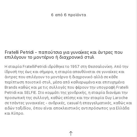
από 6 προϊόντα
6
Fratelli Petridi - παπούτσια για γυναίκες και άντρες που
επιλέγουν το μοντέρνο ή διαχρονικό στυλ
Η εταιρία FratelliPetridi ιδρύθηκε το 1957 στη Θεσσαλονίκη. Από την
ίδρυσή της έως και σήμερα, η εταιρία απευθύνεται σε γυναίκες και
άντρες που επιλέγουν το μοντέρνο ή διαχρονικό αλλά σε κάθε
περίπτωση ποιοτικό στυλ, μέσα από καθιερωμένα και επιτυχημένα
Brands καθώς και με τις συλλογές που φέρουν την υπογραφή Fratelli
Petridi και SELFIE. Στο κομμάτι της χονδρικής, η εταιρία διανέμει την
προσωπική της συλλογή, καθώς επίσης και την εταιρία Guy Laroche
σε τσάντες γυναικείες - ανδρικές, casual ή επαγγελματικές, καθώς και
ειδών ταξιδίου, όπου είναι αποκλειστικός αντιπρόσωπος για Ελλάδα
και Κύπρο.