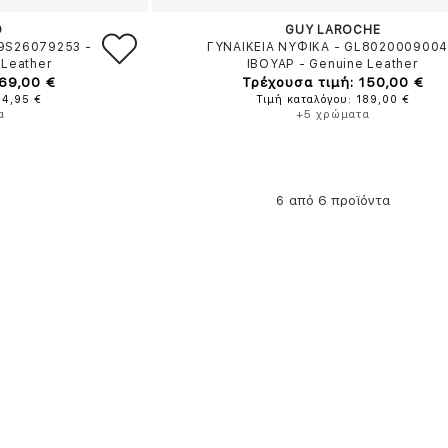
O
GUY LAROCHE
59S26079253
-
ΓΥΝΑΙΚΕΙΑ ΝΥΦΙΚΑ - GL802000900
 Leather
ΙΒΟΥΑΡ
-
Genuine Leather
 69,00 €
Τρέχουσα τιμή: 150,00 €
84,95 €
Τιμή καταλόγου: 189,00 €
α
+5 χρώματα
από 6 προϊόντα
6