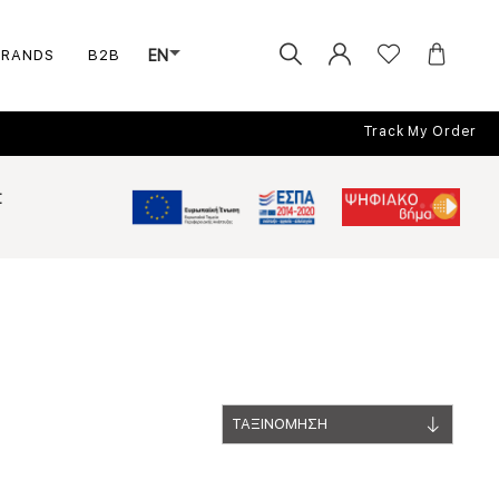
BRANDS
B2B
EN
Track My Order
Σ
ΤΑΞΙΝΟΜΗΣΗ