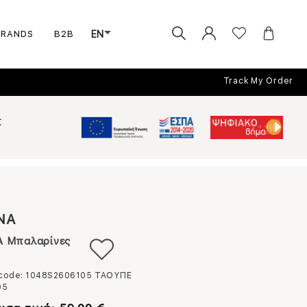
BRANDS
B2B
EN
Track My Order
Σ
NA
 Μπαλαρίνες
 code: 1048S2606105
ΤΑΟΥΠΕ
05