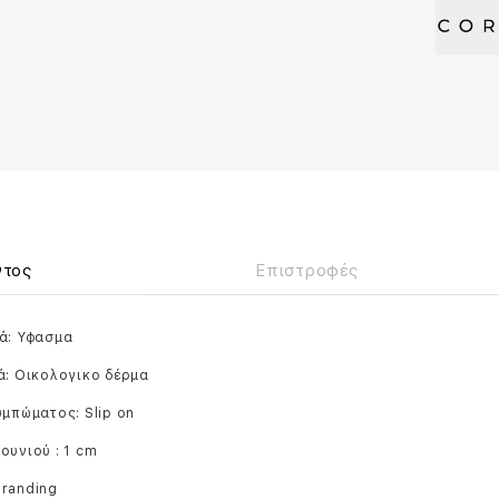
ντος
Επιστροφές
ά: Υφασμα
ά: Οικολογικο δέρμα
υμπώματος: Slip on
ουνιού : 1 cm
branding