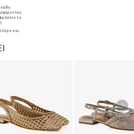
 κάθε
ροσφέροντας
κφράσετε το
ή.
 Κύπρο και
Ι