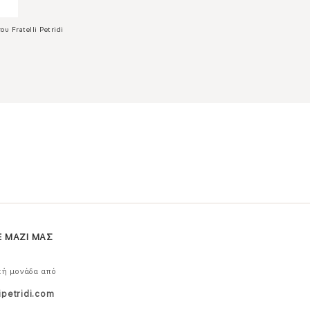
ου Fratelli Petridi
Ε ΜΑΖΙ ΜΑΣ
κή μονάδα από
ipetridi.com