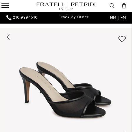
Track My Order
GR |
EN
210 9994510