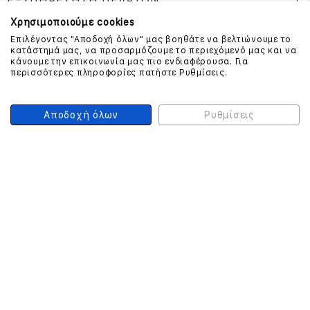
ΕΞΥΠΗΡΕΤΗΣΗ ΠΕΛΑΤΩΝ
Χρησιμοποιούμε cookies
Επιλέγοντας "Αποδοχή όλων" μας βοηθάτε να βελτιώνουμε το
κατάστημά μας, να προσαρμόζουμε το περιεχόμενό μας και να
ΕΠΙΚΟΙΝΩΝΗΣΤΕ ΜΑΖΙ ΜΑΣ
κάνουμε την επικοινωνία μας πιο ενδιαφέρουσα. Για
περισσότερες πληροφορίες πατήστε Ρυθμίσεις.
210 999 4510
(Χρεώση μια αστική μονάδα από σταθερό)
Αποδοχή όλων
Ρυθμίσεις
ΑΣΦΑΛΕΙΑ ΣΥΝΑΛΛΑΓΩΝ
ONLINE ΠΛΗΡΩΜΕΣ
ΣΥΝΕΡΓΑΤΕΣ COURIER
Ο ΛΟΓΑΡΙΑΣΜΟΣ ΜΟΥ
ΕΓΓΡΑΦΗ ΠΕΛΑΤΗ