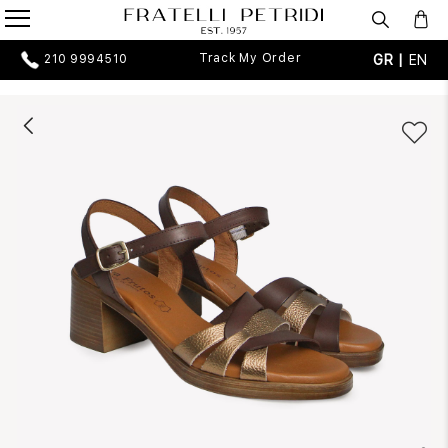
Track My Order
GR |
EN
210 9994510