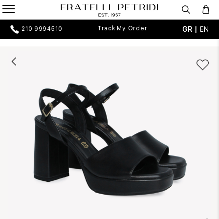
Track My Order
GR |
EN
210 9994510