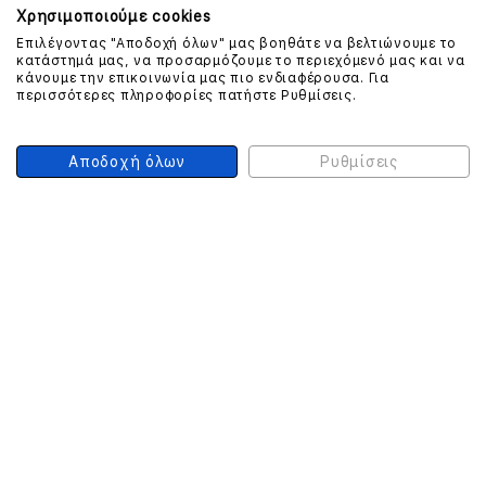
Χρησιμοποιούμε cookies
Επιλέγοντας "Αποδοχή όλων" μας βοηθάτε να βελτιώνουμε το
κατάστημά μας, να προσαρμόζουμε το περιεχόμενό μας και να
ΕΠΙΚΟΙΝΩΝΗΣΤΕ ΜΑΖΙ ΜΑΣ
κάνουμε την επικοινωνία μας πιο ενδιαφέρουσα. Για
περισσότερες πληροφορίες πατήστε Ρυθμίσεις.
210 999 4510
(Χρεώση μια αστική μονάδα από σταθερό)
Αποδοχή όλων
Ρυθμίσεις
ΑΣΦΑΛΕΙΑ ΣΥΝΑΛΛΑΓΩΝ
ONLINE ΠΛΗΡΩΜΕΣ
ΣΥΝΕΡΓΑΤΕΣ COURIER
Ο ΛΟΓΑΡΙΑΣΜΟΣ ΜΟΥ
ΕΓΓΡΑΦΗ ΠΕΛΑΤΗ
Γυναίκα
Άνδρας