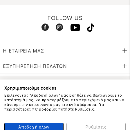
FOLLOW US
Η ΕΤΑΙΡΕΙΑ ΜΑΣ
ΕΞΥΠΗΡΕΤΗΣΗ ΠΕΛΑΤΩΝ
Χρησιμοποιούμε cookies
ΕΠΙΚΟΙΝΩΝΗΣΤΕ ΜΑΖΙ ΜΑΣ
Επιλέγοντας "Αποδοχή όλων" μας βοηθάτε να βελτιώνουμε το
210 999 4510
κατάστημά μας, να προσαρμόζουμε το περιεχόμενό μας και να
(Χρεώση μια αστική μονάδα από σταθερό)
κάνουμε την επικοινωνία μας πιο ενδιαφέρουσα. Για
περισσότερες πληροφορίες πατήστε Ρυθμίσεις.
ΑΣΦΑΛΕΙΑ ΣΥΝΑΛΛΑΓΩΝ
Αποδοχή όλων
Ρυθμίσεις