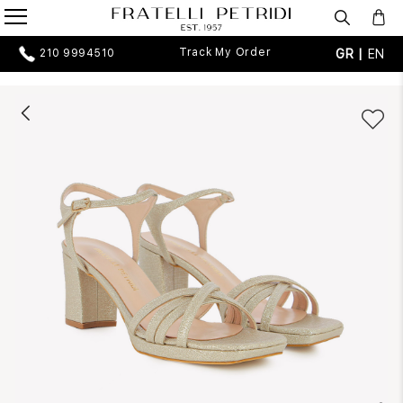
Track My Order
GR |
EN
210 9994510