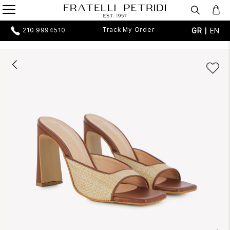
Track My Order
GR |
EN
210 9994510