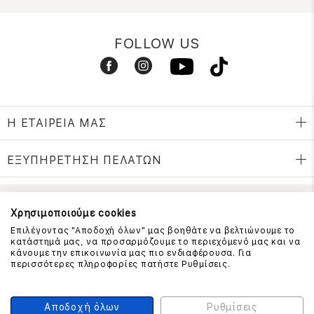
FOLLOW US
Η ΕΤΑΙΡΕΙΑ ΜΑΣ
ΕΞΥΠΗΡΕΤΗΣΗ ΠΕΛΑΤΩΝ
Χρησιμοποιούμε cookies
ΕΠΙΚΟΙΝΩΝΗΣΤΕ ΜΑΖΙ ΜΑΣ
Επιλέγοντας "Αποδοχή όλων" μας βοηθάτε να βελτιώνουμε το
210 999 4510
κατάστημά μας, να προσαρμόζουμε το περιεχόμενό μας και να
(Χρεώση μια αστική μονάδα από σταθερό)
κάνουμε την επικοινωνία μας πιο ενδιαφέρουσα. Για
περισσότερες πληροφορίες πατήστε Ρυθμίσεις.
ΑΣΦΑΛΕΙΑ ΣΥΝΑΛΛΑΓΩΝ
Αποδοχή όλων
Ρυθμίσεις