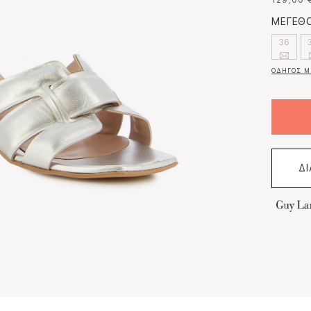
129,00 
ΜΕΓΕΘΟ
36
ΟΔΗΓΟΣ Μ
Δ