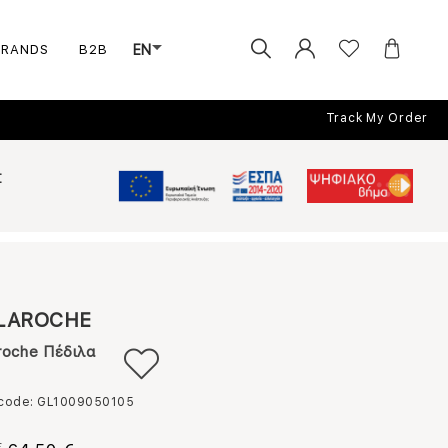
BRANDS
B2B
EN
Track My Order
Σ
LAROCHE
roche Πέδιλα
 code: GL1009050105