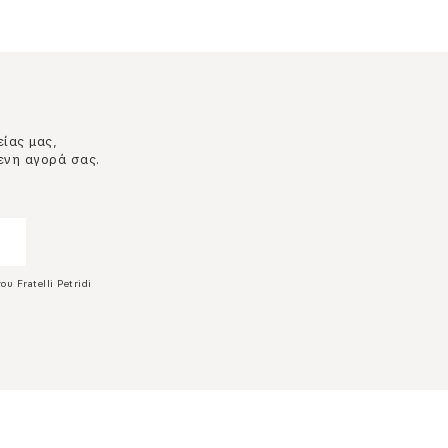
είας μας,
ενη αγορά σας.
ου Fratelli Petridi