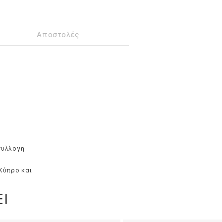
Αποστολές
συλλογη
 Κύπρο και
Ι