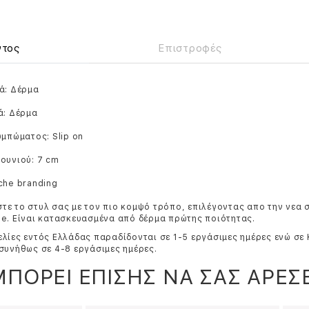
ντος
Επιστροφές
ά: Δέρμα
ά: Δέρμα
υμπώματος: Slip on
ουνιού: 7 cm
che branding
ε το στυλ σας με τον πιο κομψό τρόπο, επιλέγοντας απο την νεα 
e. Είναι κατασκευασμένα από δέρμα πρώτης ποιότητας.
λίες εντός Ελλάδας παραδίδονται σε 1-5 εργάσιμες ημέρες ενώ σε
συνήθως σε 4-8 εργάσιμες ημέρες.
ΜΠΟΡΕΙ ΕΠΙΣΗΣ ΝΑ ΣΑΣ ΑΡΕΣΕ