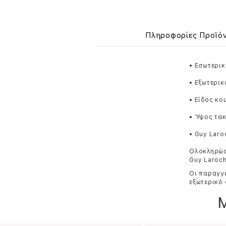
Πληροφορίες Προϊό
• Εσωτερικ
• Εξωτερικ
• Είδος κο
• Ύψος τακ
• Guy Laro
Ολοκληρώστ
Guy Laroch
Οι παραγγε
εξωτερικό 