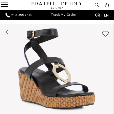
Track My Order
GR |
EN
210 9994510