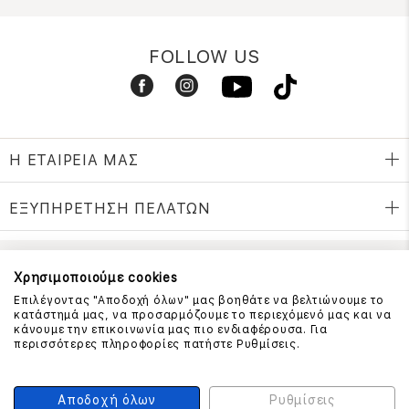
FOLLOW US
Η ΕΤΑΙΡΕΙΑ ΜΑΣ
ΕΞΥΠΗΡΕΤΗΣΗ ΠΕΛΑΤΩΝ
Χρησιμοποιούμε cookies
ΕΠΙΚΟΙΝΩΝΗΣΤΕ ΜΑΖΙ ΜΑΣ
Επιλέγοντας "Αποδοχή όλων" μας βοηθάτε να βελτιώνουμε το
210 999 4510
κατάστημά μας, να προσαρμόζουμε το περιεχόμενό μας και να
(Χρεώση μια αστική μονάδα από σταθερό)
κάνουμε την επικοινωνία μας πιο ενδιαφέρουσα. Για
περισσότερες πληροφορίες πατήστε Ρυθμίσεις.
ΑΣΦΑΛΕΙΑ ΣΥΝΑΛΛΑΓΩΝ
Αποδοχή όλων
Ρυθμίσεις