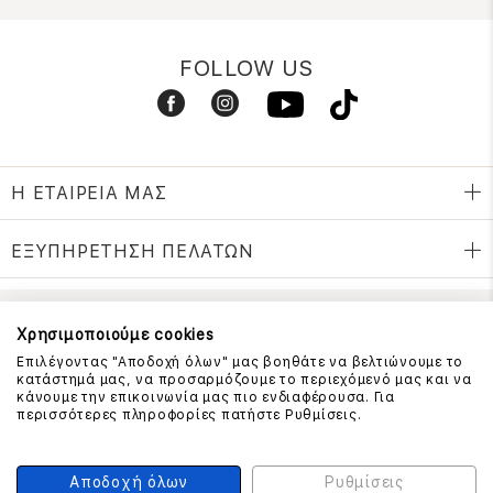
FOLLOW US
Η ΕΤΑΙΡΕΙΑ ΜΑΣ
ΕΞΥΠΗΡΕΤΗΣΗ ΠΕΛΑΤΩΝ
Χρησιμοποιούμε cookies
ΕΠΙΚΟΙΝΩΝΗΣΤΕ ΜΑΖΙ ΜΑΣ
Επιλέγοντας "Αποδοχή όλων" μας βοηθάτε να βελτιώνουμε το
210 999 4510
κατάστημά μας, να προσαρμόζουμε το περιεχόμενό μας και να
(Χρεώση μια αστική μονάδα από σταθερό)
κάνουμε την επικοινωνία μας πιο ενδιαφέρουσα. Για
περισσότερες πληροφορίες πατήστε Ρυθμίσεις.
ΑΣΦΑΛΕΙΑ ΣΥΝΑΛΛΑΓΩΝ
Αποδοχή όλων
Ρυθμίσεις