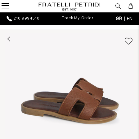
Track My Order
GR |
EN
210 9994510