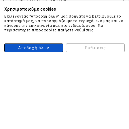
ΕΞΥΠΗΡΕΤΗΣΗ ΠΕΛΑΤΩΝ
Χρησιμοποιούμε cookies
Επιλέγοντας "Αποδοχή όλων" μας βοηθάτε να βελτιώνουμε το
κατάστημά μας, να προσαρμόζουμε το περιεχόμενό μας και να
ΕΠΙΚΟΙΝΩΝΗΣΤΕ ΜΑΖΙ ΜΑΣ
κάνουμε την επικοινωνία μας πιο ενδιαφέρουσα. Για
περισσότερες πληροφορίες πατήστε Ρυθμίσεις.
210 999 4510
(Χρεώση μια αστική μονάδα από σταθερό)
Αποδοχή όλων
Ρυθμίσεις
ΑΣΦΑΛΕΙΑ ΣΥΝΑΛΛΑΓΩΝ
ONLINE ΠΛΗΡΩΜΕΣ
ΣΥΝΕΡΓΑΤΕΣ COURIER
Ο ΛΟΓΑΡΙΑΣΜΟΣ ΜΟΥ
ΕΓΓΡΑΦΗ ΠΕΛΑΤΗ