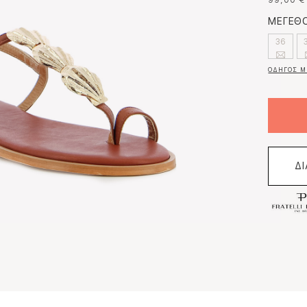
99,00 €
ΜΕΓΕΘΟ
36
ΟΔΗΓΟΣ Μ
Δ