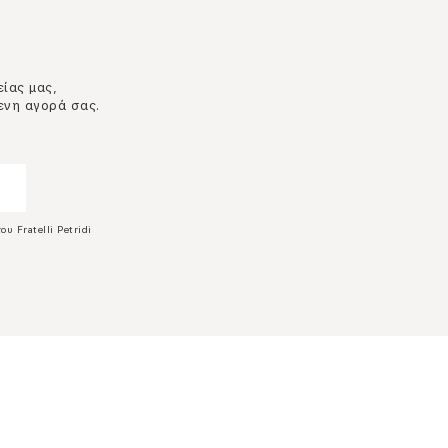
είας μας,
ενη αγορά σας.
ου Fratelli Petridi