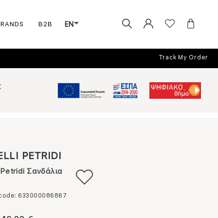
BRANDS
B2B
EN
Track My Order
Σ
ELLI PETRIDI
i Petridi Σανδάλια
 code: 633000086867