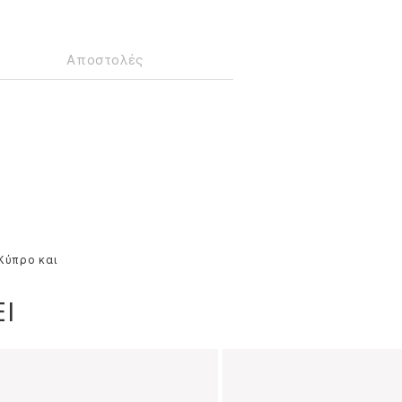
Αποστολές
 Κύπρο και
Ι