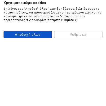
Χρησιμοποιούμε cookies
Επιλέγοντας "Αποδοχή όλων" μας βοηθάτε να βελτιώνουμε το
ΕΠΙΚΟΙΝΩΝΗΣΤΕ ΜΑΖΙ ΜΑΣ
κατάστημά μας, να προσαρμόζουμε το περιεχόμενό μας και να
κάνουμε την επικοινωνία μας πιο ενδιαφέρουσα. Για
περισσότερες πληροφορίες πατήστε Ρυθμίσεις.
210 999 4510
(Χρεώση μια αστική μονάδα από σταθερό)
Αποδοχή όλων
Ρυθμίσεις
ΑΣΦΑΛΕΙΑ ΣΥΝΑΛΛΑΓΩΝ
ONLINE ΠΛΗΡΩΜΕΣ
ΣΥΝΕΡΓΑΤΕΣ COURIER
Ο ΛΟΓΑΡΙΑΣΜΟΣ ΜΟΥ
ΕΓΓΡΑΦΗ ΠΕΛΑΤΗ
Γυναίκα
Άνδρας
Έχετε ήδη λογαριασμό;