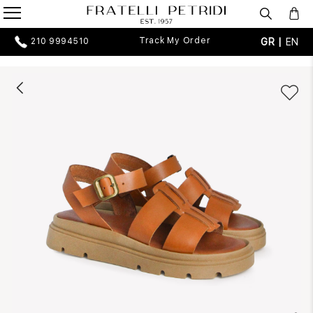
Track My Order
GR |
EN
210 9994510