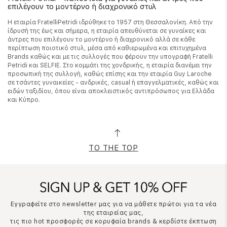
επιλέγουν το μοντέρνο ή διαχρονικό στυλ
Η εταιρία FratelliPetridi ιδρύθηκε το 1957 στη Θεσσαλονίκη. Από την
ίδρυσή της έως και σήμερα, η εταιρία απευθύνεται σε γυναίκες και
άντρες που επιλέγουν το μοντέρνο ή διαχρονικό αλλά σε κάθε
περίπτωση ποιοτικό στυλ, μέσα από καθιερωμένα και επιτυχημένα
Brands καθώς και με τις συλλογές που φέρουν την υπογραφή Fratelli
Petridi και SELFIE. Στο κομμάτι της χονδρικής, η εταιρία διανέμει την
προσωπική της συλλογή, καθώς επίσης και την εταιρία Guy Laroche
σε τσάντες γυναικείες - ανδρικές, casual ή επαγγελματικές, καθώς και
ειδών ταξιδίου, όπου είναι αποκλειστικός αντιπρόσωπος για Ελλάδα
και Κύπρο.
TO THE TOP
Εγγραφείτε στο newsletter μας για να μάθετε πρώτοι για τα νέα
της εταιρείας μας,
τις πιο hot προσφορές σε κορυφαία brands & κερδίστε έκπτωση