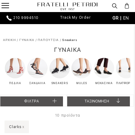
Track My Order
GR |
EN
210 9994510
ΑΡΧΙΚΗ
/
ΓΥΝΑΙΚΑ
/
ΠΑΠΟΥΤΣΙΑ
/
Sneakers
ΓΥΝΑΙΚΑ
ΠΕΔΙΛΑ
ΣΑΝΔΑΛΙΑ
SNEAKERS
MULES
ΜΟΚΑΣΙΝΙΑ
ΠΛΑΤΦΟΡΜΕ
ΦΙΛΤΡΑ
ΤΑΞΙΝΟΜΗΣΗ
προϊόντα
10
Clarks
x