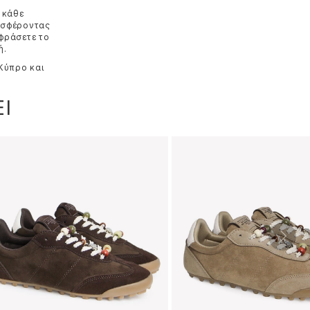
 κάθε
ροσφέροντας
κφράσετε το
ή.
 Κύπρο και
Ι