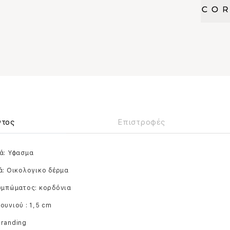
ντος
Επιστροφές
ά: Υφασμα
ά: Οικολογικο δέρμα
ουμπώματος: κορδόνια
ουνιού : 1,5 cm
branding