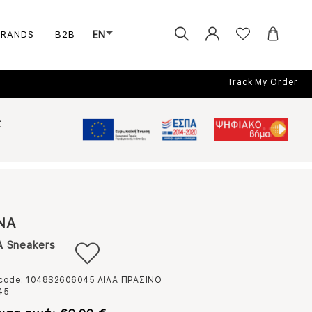
BRANDS
B2B
EN
Track My Order
Σ
NA
 Sneakers
 code: 1048S2606045
ΛΙΛΑ ΠΡΑΣΙΝΟ
45