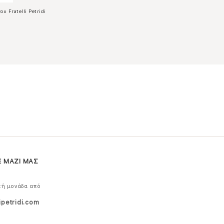
ου Fratelli Petridi
Ε ΜΑΖΙ ΜΑΣ
κή μονάδα από
ipetridi.com