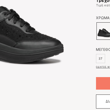
Τρέχο
Τιμή κα
ΧΡΩΜΑ
ΜΕΓΕΘΟ
37
ΟΔΗΓΟΣ Μ
Δ