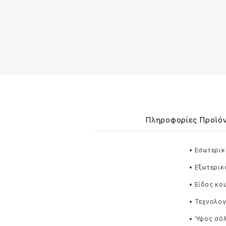
Πληροφορίες Προϊό
• Εσωτερι
• Εξωτερικ
• Είδος κ
• Τεχνολογ
• Ύψος σόλ