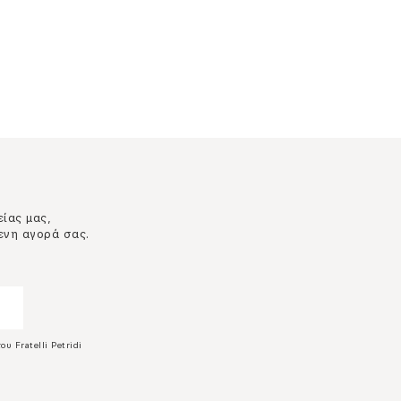
είας μας,
ενη αγορά σας.
ου Fratelli Petridi