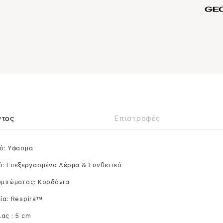
ντος
Επιστροφές
κό: Yφασμα
ό: Eπεξεργασμένο Δέρμα & Συνθετικό
ουμπώματος: Κορδόνια
ία: Respira™
ας : 5 cm