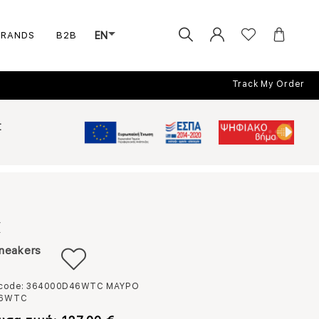
BRANDS
B2B
EN
Track My Order
Σ
X
neakers
 code: 364000D46WTC
ΜΑΥΡΟ
6WTC