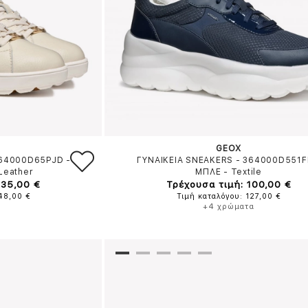
GEOX
364000D65PJD
-
ΓΥΝΑΙΚΕΙΑ SNEAKERS - 364000D551
Leather
ΜΠΛΕ
-
Textile
135,00 €
Τρέχουσα τιμή: 100,00 €
148,00 €
Τιμή καταλόγου: 127,00 €
+4 χρώματα