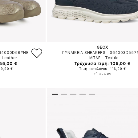
GEOX
364000D56YNE
-
ΓΥΝΑΙΚΕΙΑ SNEAKERS - 364003D557
 Leather
-
ΜΠΛΕ
-
Textile
 85,00 €
Τρέχουσα τιμή: 105,00 €
99,90 €
Τιμή καταλόγου: 116,00 €
+1 χρώμα