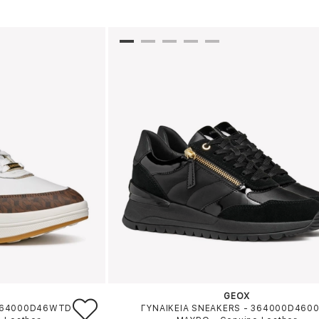
GEOX
 364000D46WTD
ΓΥΝΑΙΚΕΙΑ SNEAKERS - 364000D460