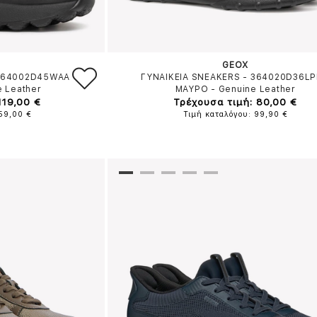
GEOX
 364002D45WAA
ΓΥΝΑΙΚΕΙΑ SNEAKERS - 364020D36L
e Leather
ΜΑΥΡΟ
-
Genuine Leather
119,00 €
Τρέχουσα τιμή: 80,00 €
159,00 €
Τιμή καταλόγου: 99,90 €