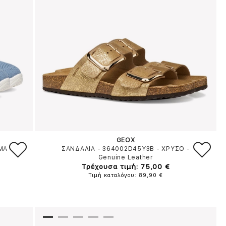
GEOX
MA
ΣΑΝΔΑΛΙΑ - 364002D45Y3B
-
ΧΡΥΣΟ
-
Genuine Leather
Τρέχουσα τιμή: 75,00 €
Τιμή καταλόγου: 89,90 €