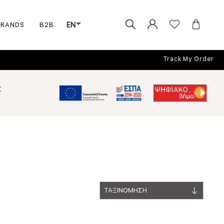
BRANDS
B2B
EN
Track My Order
Σ
ΤΑΞΙΝΟΜΗΣΗ