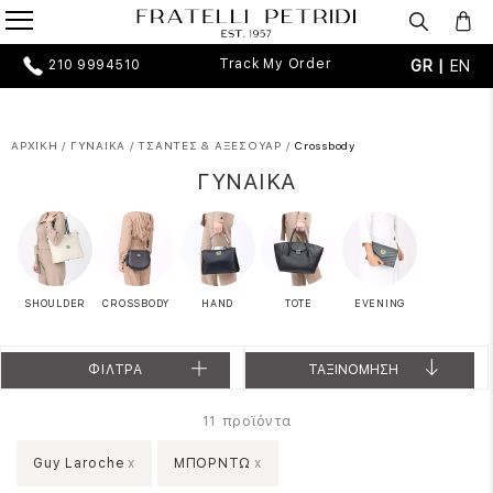
Track My Order
GR |
EN
210 9994510
ΑΡΧΙΚΗ
/
ΓΥΝΑΙΚΑ
/
ΤΣΑΝΤΕΣ & ΑΞΕΣΟΥΑΡ
/
Crossbody
ΓΥΝΑΙΚΑ
SHOULDER
CROSSBODY
HAND
TOTE
EVENING
ΦΙΛΤΡΑ
ΤΑΞΙΝΟΜΗΣΗ
προϊόντα
11
Guy Laroche
x
ΜΠΟΡΝΤΩ
x