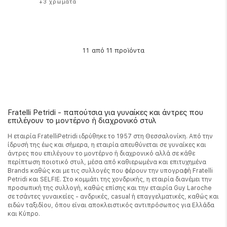
+3 χρώματα
από 11 προϊόντα
11
Fratelli Petridi - παπούτσια για γυναίκες και άντρες που
επιλέγουν το μοντέρνο ή διαχρονικό στυλ
Η εταιρία FratelliPetridi ιδρύθηκε το 1957 στη Θεσσαλονίκη. Από την
ίδρυσή της έως και σήμερα, η εταιρία απευθύνεται σε γυναίκες και
άντρες που επιλέγουν το μοντέρνο ή διαχρονικό αλλά σε κάθε
περίπτωση ποιοτικό στυλ, μέσα από καθιερωμένα και επιτυχημένα
Brands καθώς και με τις συλλογές που φέρουν την υπογραφή Fratelli
Petridi και SELFIE. Στο κομμάτι της χονδρικής, η εταιρία διανέμει την
προσωπική της συλλογή, καθώς επίσης και την εταιρία Guy Laroche
σε τσάντες γυναικείες - ανδρικές, casual ή επαγγελματικές, καθώς και
ειδών ταξιδίου, όπου είναι αποκλειστικός αντιπρόσωπος για Ελλάδα
και Κύπρο.