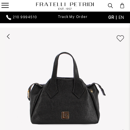
Track My Order
GR |
EN
210 9994510