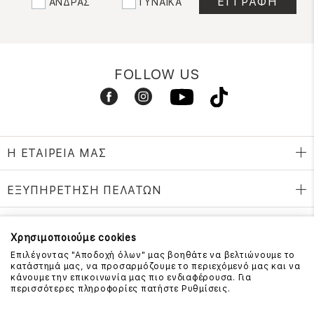
ΑΝΔΡΑΣ
ΓΥΝΑΙΚΑ
FOLLOW US
Η ΕΤΑΙΡΕΙΑ ΜΑΣ
ΕΞΥΠΗΡΕΤΗΣΗ ΠΕΛΑΤΩΝ
Χρησιμοποιούμε cookies
ΕΠΙΚΟΙΝΩΝΗΣΤΕ ΜΑΖΙ ΜΑΣ
Επιλέγοντας "Αποδοχή όλων" μας βοηθάτε να βελτιώνουμε το
κατάστημά μας, να προσαρμόζουμε το περιεχόμενό μας και να
210 999 4510
κάνουμε την επικοινωνία μας πιο ενδιαφέρουσα. Για
(Χρεώση μια αστική μονάδα από σταθερό)
περισσότερες πληροφορίες πατήστε Ρυθμίσεις.