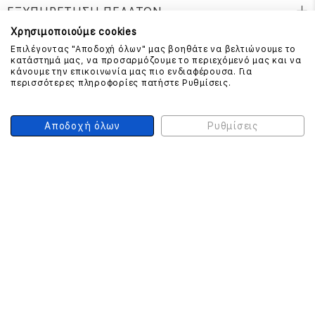
ΕΞΥΠΗΡΕΤΗΣΗ ΠΕΛΑΤΩΝ
Χρησιμοποιούμε cookies
Επιλέγοντας "Αποδοχή όλων" μας βοηθάτε να βελτιώνουμε το
κατάστημά μας, να προσαρμόζουμε το περιεχόμενό μας και να
ΕΠΙΚΟΙΝΩΝΗΣΤΕ ΜΑΖΙ ΜΑΣ
κάνουμε την επικοινωνία μας πιο ενδιαφέρουσα. Για
περισσότερες πληροφορίες πατήστε Ρυθμίσεις.
210 999 4510
(Χρεώση μια αστική μονάδα από σταθερό)
Αποδοχή όλων
Ρυθμίσεις
ΑΣΦΑΛΕΙΑ ΣΥΝΑΛΛΑΓΩΝ
ONLINE ΠΛΗΡΩΜΕΣ
ΣΥΝΕΡΓΑΤΕΣ COURIER
Ο ΛΟΓΑΡΙΑΣΜΟΣ ΜΟΥ
ΕΓΓΡΑΦΗ ΠΕΛΑΤΗ