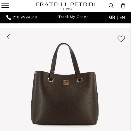
Track My Order
GR |
EN
210 9994510