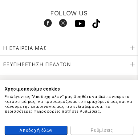
FOLLOW US
Η ΕΤΑΙΡΕΙΑ ΜΑΣ
ΕΞΥΠΗΡΕΤΗΣΗ ΠΕΛΑΤΩΝ
ΕΠΙΚΟΙΝΩΝΗΣΤΕ ΜΑΖΙ ΜΑΣ
Χρησιμοποιούμε cookies
Επιλέγοντας "Αποδοχή όλων" μας βοηθάτε να βελτιώνουμε το
210 999 4510
κατάστημά μας, να προσαρμόζουμε το περιεχόμενό μας και να
(Χρεώση μια αστική μονάδα από σταθερό)
κάνουμε την επικοινωνία μας πιο ενδιαφέρουσα. Για
περισσότερες πληροφορίες πατήστε Ρυθμίσεις.
ΑΣΦΑΛΕΙΑ ΣΥΝΑΛΛΑΓΩΝ
Αποδοχή όλων
Ρυθμίσεις