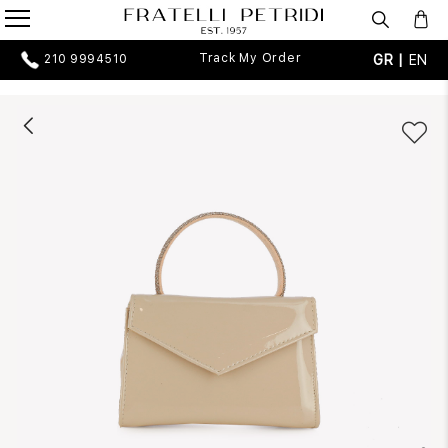
Track My Order
GR |
EN
210 9994510