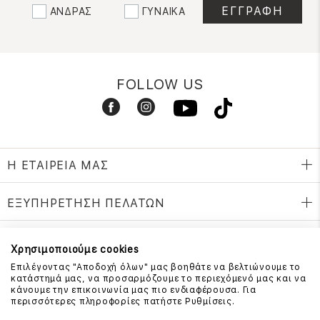
ΑΝΔΡΑΣ
ΓΥΝΑΙΚΑ
FOLLOW US
Η ΕΤΑΙΡΕΙΑ ΜΑΣ
ΕΞΥΠΗΡΕΤΗΣΗ ΠΕΛΑΤΩΝ
Χρησιμοποιούμε cookies
ΕΠΙΚΟΙΝΩΝΗΣΤΕ ΜΑΖΙ ΜΑΣ
Επιλέγοντας "Αποδοχή όλων" μας βοηθάτε να βελτιώνουμε το
κατάστημά μας, να προσαρμόζουμε το περιεχόμενό μας και να
210 999 4510
κάνουμε την επικοινωνία μας πιο ενδιαφέρουσα. Για
(Χρεώση μια αστική μονάδα από σταθερό)
περισσότερες πληροφορίες πατήστε Ρυθμίσεις.