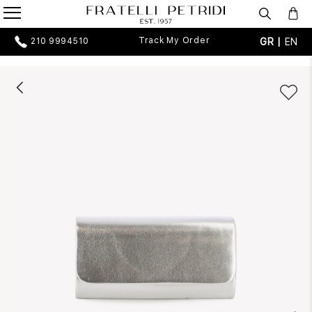
Track My Order
GR |
EN
210 9994510