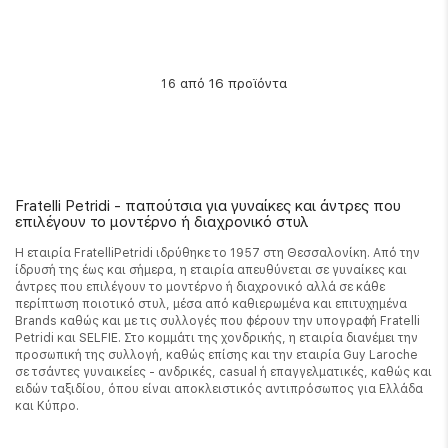
από 16 προϊόντα
16
Fratelli Petridi - παπούτσια για γυναίκες και άντρες που
επιλέγουν το μοντέρνο ή διαχρονικό στυλ
Η εταιρία FratelliPetridi ιδρύθηκε το 1957 στη Θεσσαλονίκη. Από την
ίδρυσή της έως και σήμερα, η εταιρία απευθύνεται σε γυναίκες και
άντρες που επιλέγουν το μοντέρνο ή διαχρονικό αλλά σε κάθε
περίπτωση ποιοτικό στυλ, μέσα από καθιερωμένα και επιτυχημένα
Brands καθώς και με τις συλλογές που φέρουν την υπογραφή Fratelli
Petridi και SELFIE. Στο κομμάτι της χονδρικής, η εταιρία διανέμει την
προσωπική της συλλογή, καθώς επίσης και την εταιρία Guy Laroche
σε τσάντες γυναικείες - ανδρικές, casual ή επαγγελματικές, καθώς και
ειδών ταξιδίου, όπου είναι αποκλειστικός αντιπρόσωπος για Ελλάδα
και Κύπρο.