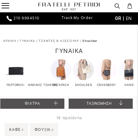
Track My Order
GR |
EN
210 9994510
ΑΡΧΙΚΗ
/
ΓΥΝΑΙΚΑ
/
ΤΣΑΝΤΕΣ & ΑΞΕΣΟΥΑΡ
/
Shoulder
ΓΥΝΑΙΚΑ
ΠΟΡΤΟΦΟΛΙ
ΨΑΘΙΝΕΣ ΤΣΑΝΤΕΣ
BACKPACK
SHOULDER
CROSSBODY
HAND
ΦΙΛΤΡΑ
ΤΑΞΙΝΟΜΗΣΗ
προϊόντα
16
ΚΑΦΕ
x
ΦΟΥΞΙΑ
x