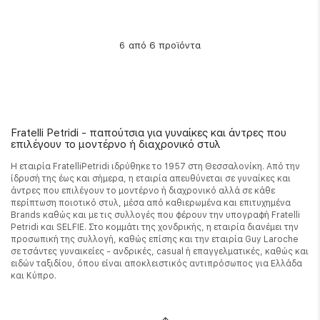
από 6 προϊόντα
6
Fratelli Petridi - παπούτσια για γυναίκες και άντρες που
επιλέγουν το μοντέρνο ή διαχρονικό στυλ
Η εταιρία FratelliPetridi ιδρύθηκε το 1957 στη Θεσσαλονίκη. Από την
ίδρυσή της έως και σήμερα, η εταιρία απευθύνεται σε γυναίκες και
άντρες που επιλέγουν το μοντέρνο ή διαχρονικό αλλά σε κάθε
περίπτωση ποιοτικό στυλ, μέσα από καθιερωμένα και επιτυχημένα
Brands καθώς και με τις συλλογές που φέρουν την υπογραφή Fratelli
Petridi και SELFIE. Στο κομμάτι της χονδρικής, η εταιρία διανέμει την
προσωπική της συλλογή, καθώς επίσης και την εταιρία Guy Laroche
σε τσάντες γυναικείες - ανδρικές, casual ή επαγγελματικές, καθώς και
ειδών ταξιδίου, όπου είναι αποκλειστικός αντιπρόσωπος για Ελλάδα
και Κύπρο.