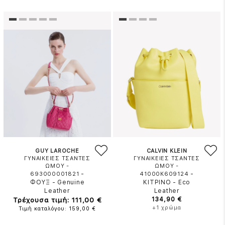
GUY LAROCHE
CALVIN KLEIN
ΓΥΝΑΙΚΕΙΕΣ ΤΣΑΝΤΕΣ
ΓΥΝΑΙΚΕΙΕΣ ΤΣΑΝΤΕΣ
ΩΜΟΥ -
ΩΜΟΥ -
-
-
693000001821
41000K609124
ΦΟΥΞ
-
Genuine
ΚΙΤΡΙΝΟ
-
Eco
Leather
Leather
Τρέχουσα τιμή: 111,00 €
134,90 €
+1 χρώμα
Τιμή καταλόγου: 159,00 €