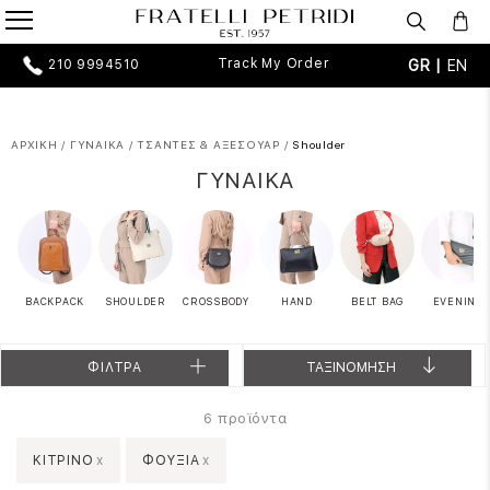
Track My Order
GR |
EN
210 9994510
ΑΡΧΙΚΗ
/
ΓΥΝΑΙΚΑ
/
ΤΣΑΝΤΕΣ & ΑΞΕΣΟΥΑΡ
/
Shoulder
ΓΥΝΑΙΚΑ
BACKPACK
SHOULDER
CROSSBODY
HAND
BELT BAG
EVENING
ΦΙΛΤΡΑ
ΤΑΞΙΝΟΜΗΣΗ
προϊόντα
6
ΚΙΤΡΙΝΟ
x
ΦΟΥΞΙΑ
x