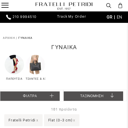
Track My Order
GR |
EN
210 9994510
ΑΡΧΙΚΗ
/
ΓΥΝΑΙΚΑ
ΓΥΝΑΙΚΑ
ΠΑΠΟΥΤΣΙΑ
ΤΣΑΝΤΕΣ & ΑΞΕΣΟΥΑΡ
ΦΙΛΤΡΑ
ΤΑΞΙΝΟΜΗΣΗ
προϊόντα
181
Fratelli Petridi
x
Flat (0-3 cm)
x