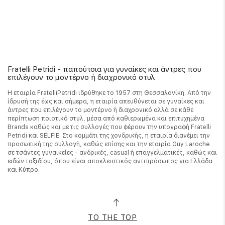
Fratelli Petridi - παπούτσια για γυναίκες και άντρες που
επιλέγουν το μοντέρνο ή διαχρονικό στυλ
Η εταιρία FratelliPetridi ιδρύθηκε το 1957 στη Θεσσαλονίκη. Από την
ίδρυσή της έως και σήμερα, η εταιρία απευθύνεται σε γυναίκες και
άντρες που επιλέγουν το μοντέρνο ή διαχρονικό αλλά σε κάθε
περίπτωση ποιοτικό στυλ, μέσα από καθιερωμένα και επιτυχημένα
Brands καθώς και με τις συλλογές που φέρουν την υπογραφή Fratelli
Petridi και SELFIE. Στο κομμάτι της χονδρικής, η εταιρία διανέμει την
προσωπική της συλλογή, καθώς επίσης και την εταιρία Guy Laroche
σε τσάντες γυναικείες - ανδρικές, casual ή επαγγελματικές, καθώς και
ειδών ταξιδίου, όπου είναι αποκλειστικός αντιπρόσωπος για Ελλάδα
και Κύπρο.
TO THE TOP