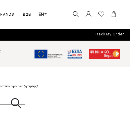
BRANDS
B2B
EN
Track My Order
Σ
ρετικό όρο αναζήτησης!