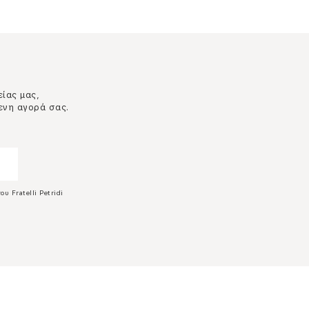
είας μας,
ενη αγορά σας.
ου Fratelli Petridi