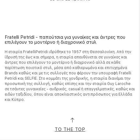
Fratelli Petridi - παπούτσια για γυναίκες και άντρες που
επιλέγουν το μοντέρνο ή διαχρονικό στυλ
Η εταιρία FratelliPetridi ιδρύθηκε το 1957 στη Θεσσαλονίκη. Από την
ίδρυσή της έως και σήμερα, η εταιρία απευθύνεται σε γυναίκες και
άντρες που επιλέγουν το μοντέρνο ή διαχρονικό αλλά σε κάθε
περίπτωση ποιοτικό στυλ, μέσα από καθιερωμένα και επιτυχημένα
Brands καθώς και με τις συλλογές που φέρουν την υπογραφή Fratelli
Petridi και SELFIE. Στο κομμάτι της χονδρικής, η εταιρία διανέμει την
προσωπική της συλλογή, καθώς επίσης και την εταιρία Guy Laroche
σε τσάντες γυναικείες - ανδρικές, casual ή επαγγελματικές, καθώς και
ειδών ταξιδίου, όπου είναι αποκλειστικός αντιπρόσωπος για Ελλάδα
και Κύπρο.
TO THE TOP