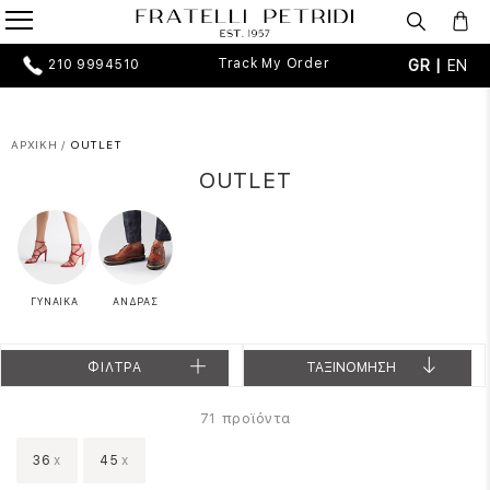
Track My Order
GR |
EN
210 9994510
ΑΡΧΙΚΗ
/
OUTLET
OUTLET
ΓΥΝΑΙΚΑ
ΑΝΔΡΑΣ
ΦΙΛΤΡΑ
ΤΑΞΙΝΟΜΗΣΗ
προϊόντα
71
36
x
45
x