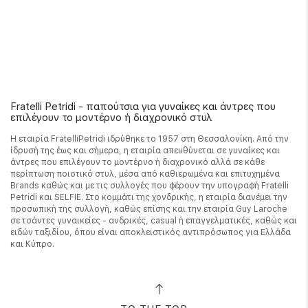
Fratelli Petridi - παπούτσια για γυναίκες και άντρες που
επιλέγουν το μοντέρνο ή διαχρονικό στυλ
Η εταιρία FratelliPetridi ιδρύθηκε το 1957 στη Θεσσαλονίκη. Από την
ίδρυσή της έως και σήμερα, η εταιρία απευθύνεται σε γυναίκες και
άντρες που επιλέγουν το μοντέρνο ή διαχρονικό αλλά σε κάθε
περίπτωση ποιοτικό στυλ, μέσα από καθιερωμένα και επιτυχημένα
Brands καθώς και με τις συλλογές που φέρουν την υπογραφή Fratelli
Petridi και SELFIE. Στο κομμάτι της χονδρικής, η εταιρία διανέμει την
προσωπική της συλλογή, καθώς επίσης και την εταιρία Guy Laroche
σε τσάντες γυναικείες - ανδρικές, casual ή επαγγελματικές, καθώς και
ειδών ταξιδίου, όπου είναι αποκλειστικός αντιπρόσωπος για Ελλάδα
και Κύπρο.