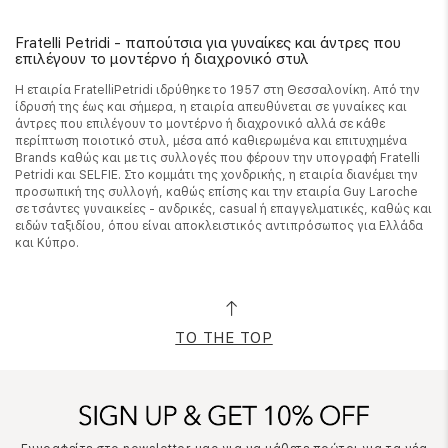
Fratelli Petridi - παπούτσια για γυναίκες και άντρες που
επιλέγουν το μοντέρνο ή διαχρονικό στυλ
Η εταιρία FratelliPetridi ιδρύθηκε το 1957 στη Θεσσαλονίκη. Από την
ίδρυσή της έως και σήμερα, η εταιρία απευθύνεται σε γυναίκες και
άντρες που επιλέγουν το μοντέρνο ή διαχρονικό αλλά σε κάθε
περίπτωση ποιοτικό στυλ, μέσα από καθιερωμένα και επιτυχημένα
Brands καθώς και με τις συλλογές που φέρουν την υπογραφή Fratelli
Petridi και SELFIE. Στο κομμάτι της χονδρικής, η εταιρία διανέμει την
προσωπική της συλλογή, καθώς επίσης και την εταιρία Guy Laroche
σε τσάντες γυναικείες - ανδρικές, casual ή επαγγελματικές, καθώς και
ειδών ταξιδίου, όπου είναι αποκλειστικός αντιπρόσωπος για Ελλάδα
και Κύπρο.
TO THE TOP