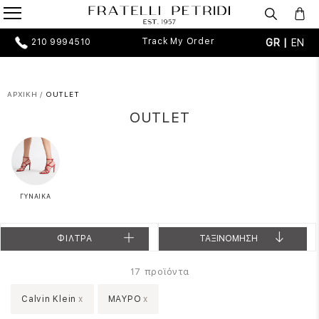
Track My Order
GR |
EN
210 9994510
ΑΡΧΙΚΗ
/
OUTLET
OUTLET
ΓΥΝΑΙΚΑ
ΦΙΛΤΡΑ
ΤΑΞΙΝΟΜΗΣΗ
προϊόντα
17
Calvin Klein
x
ΜΑΥΡΟ
x