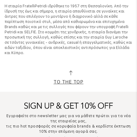
Η εταιρία FratelliPetridi ιδρύθηκε το 1957 στη Θεσσαλονίκη. Από την
ίδρυσή της έως και σήμερα, η εταιρία απευθύνεται σε γυναίκες και
άντρες που επιλέγουν το μοντέρνο ή διαχρονικό αλλά σε κάθε
περίπτωση ποιοτικό στυλ, μέσα από καθιερωμένα και επιτυχημένα
Brands καθώς και με τις συλλογές που φέρουν την υπογραφή Fratelli
Petridi και SELFIE. Στο κομμάτι της χονδρικής, η εταιρία διανέμει την
προσωπική της συλλογή, καθώς επίσης και την εταιρία Guy Laroche
σε τσάντες γυναικείες - ανδρικές, casual ή επαγγελματικές, καθώς και
ειδών ταξιδίου, όπου είναι αποκλειστικός αντιπρόσωπος για Ελλάδα
και Κύπρο.
TO THE TOP
Εγγραφείτε στο newsletter μας για να μάθετε πρώτοι για τα νέα
της εταιρείας μας,
τις πιο hot προσφορές σε κορυφαία brands & κερδίστε έκπτωση
10% στην επόμενη αγορά σας.