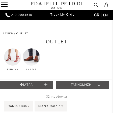
Track My Order
GR |
EN
210 9994510
ΑΡΧΙΚΗ
/
OUTLET
OUTLET
ΓΥΝΑΙΚΑ
ΑΝΔΡΑΣ
ΦΙΛΤΡΑ
ΤΑΞΙΝΟΜΗΣΗ
προϊόντα
32
Calvin Klein
x
Pierre Cardin
x