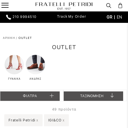
Track My Order
GR |
EN
210 9994510
ΑΡΧΙΚΗ
/
OUTLET
OUTLET
ΓΥΝΑΙΚΑ
ΑΝΔΡΑΣ
ΦΙΛΤΡΑ
ΤΑΞΙΝΟΜΗΣΗ
προϊόντα
49
Fratelli Petridi
x
IGI&CO
x