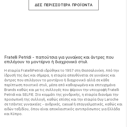
ΔΕΣ ΠΕΡΙΣΣΟΤΕΡΑ ΠΡΟΪΟΝΤΑ
Fratelli Petridi - παπούτσια για γυναίκες και άντρες που
επιλέγουν το μοντέρνο ή διαχρονικό στυλ
Η εταιρία FratelliPetridi ιδρύθηκε το 1957 στη Θεσσαλονίκη. Από την
ίδρυσή της έως και σήμερα, η εταιρία απευθύνεται σε γυναίκες και
άντρες που επιλέγουν το μοντέρνο ή διαχρονικό αλλά σε κάθε
περίπτωση ποιοτικό στυλ, μέσα από καθιερωμένα και επιτυχημένα
Brands καθώς και με τις συλλογές που φέρουν την υπογραφή Fratelli
Petridi και SELFIE. Στο κομμάτι της χονδρικής, η εταιρία διανέμει την
προσωπική της συλλογή, καθώς επίσης και την εταιρία Guy Laroche
σε τσάντες γυναικείες - ανδρικές, casual ή επαγγελματικές, καθώς και
ειδών ταξιδίου, όπου είναι αποκλειστικός αντιπρόσωπος για Ελλάδα
και Κύπρο.