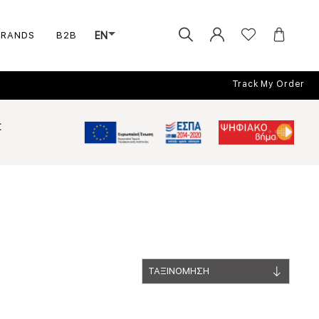
BRANDS
B2B
EN
Track My Order
Σ
ΤΑΞΙΝΟΜΗΣΗ