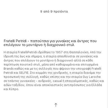
από 9 προϊόντα
9
Fratelli Petridi - παπούτσια για γυναίκες και άντρες που
επιλέγουν το μοντέρνο ή διαχρονικό στυλ
Η εταιρία FratelliPetridi ιδρύθηκε το 1957 στη Θεσσαλονίκη. Από την
ίδρυσή της έως και σήμερα, η εταιρία απευθύνεται σε γυναίκες και
άντρες που επιλέγουν το μοντέρνο ή διαχρονικό αλλά σε κάθε
περίπτωση ποιοτικό στυλ, μέσα από καθιερωμένα και επιτυχημένα
Brands καθώς και με τις συλλογές που φέρουν την υπογραφή Fratelli
Petridi και SELFIE. Στο κομμάτι της χονδρικής, η εταιρία διανέμει την
προσωπική της συλλογή, καθώς επίσης και την εταιρία Guy Laroche
σε τσάντες γυναικείες - ανδρικές, casual ή επαγγελματικές, καθώς και
ειδών ταξιδίου, όπου είναι αποκλειστικός αντιπρόσωπος για Ελλάδα
και Κύπρο.