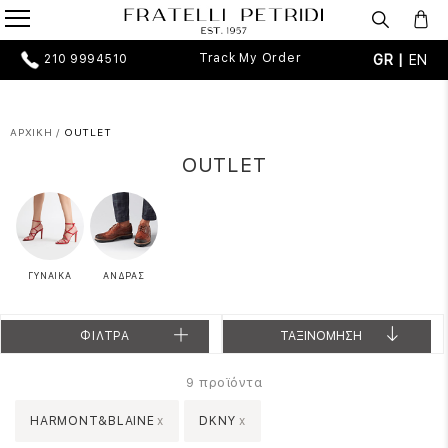
Track My Order
GR |
EN
210 9994510
ΑΡΧΙΚΗ
/
OUTLET
OUTLET
ΓΥΝΑΙΚΑ
ΑΝΔΡΑΣ
ΦΙΛΤΡΑ
ΤΑΞΙΝΟΜΗΣΗ
προϊόντα
9
HARMONT&BLAINE
x
DKNY
x