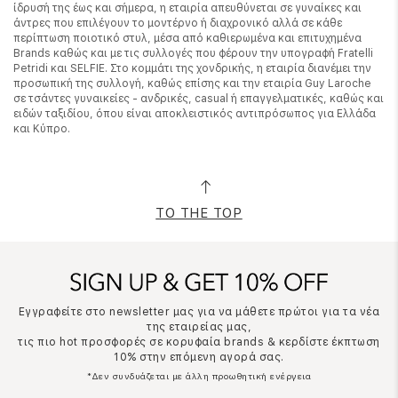
ίδρυσή της έως και σήμερα, η εταιρία απευθύνεται σε γυναίκες και
άντρες που επιλέγουν το μοντέρνο ή διαχρονικό αλλά σε κάθε
περίπτωση ποιοτικό στυλ, μέσα από καθιερωμένα και επιτυχημένα
Brands καθώς και με τις συλλογές που φέρουν την υπογραφή Fratelli
Petridi και SELFIE. Στο κομμάτι της χονδρικής, η εταιρία διανέμει την
προσωπική της συλλογή, καθώς επίσης και την εταιρία Guy Laroche
σε τσάντες γυναικείες - ανδρικές, casual ή επαγγελματικές, καθώς και
ειδών ταξιδίου, όπου είναι αποκλειστικός αντιπρόσωπος για Ελλάδα
και Κύπρο.
TO THE TOP
Εγγραφείτε στο newsletter μας για να μάθετε πρώτοι για τα νέα
της εταιρείας μας,
τις πιο hot προσφορές σε κορυφαία brands & κερδίστε έκπτωση
10% στην επόμενη αγορά σας.
*Δεν συνδυάζεται με άλλη προωθητική ενέργεια