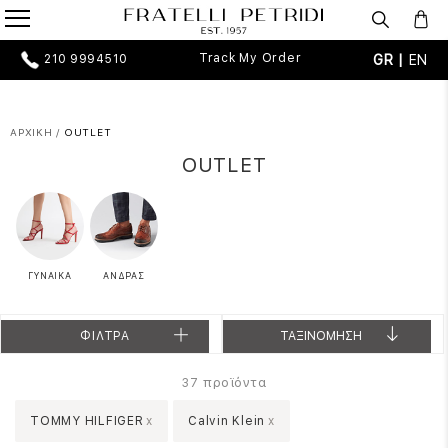
Track My Order
GR |
EN
210 9994510
ΑΡΧΙΚΗ
/
OUTLET
OUTLET
ΓΥΝΑΙΚΑ
ΑΝΔΡΑΣ
ΦΙΛΤΡΑ
ΤΑΞΙΝΟΜΗΣΗ
προϊόντα
37
TOMMY HILFIGER
x
Calvin Klein
x