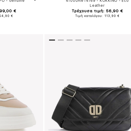
ΡΟ
-
Genuine
41000AW14169
-
ΚΟΚΚΙΝΟ
-
Eco
Leather
 99,00 €
Τρέχουσα τιμή: 56,90 €
154,90 €
Τιμή καταλόγου: 113,90 €