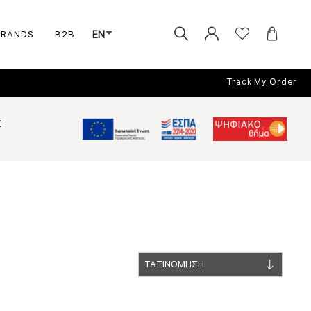
BRANDS
B2B
EN
Track My Order
Σ
ΤΑΞΙΝΟΜΗΣΗ