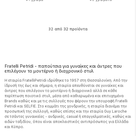
από 32 προϊόντα
32
Fratelli Petridi - παπούτσια για γυναίκες και άντρες που
επιλέγουν το μοντέρνο ή διαχρονικό στυλ
Η εταιρία FratelliPetridi ιδρύθηκε το 1957 στη Θεσσαλονίκη. Από την
ίδρυσή της έως και σήμερα, η εταιρία απευθύνεται σε γυναίκες και
άντρες που επιλέγουν το μοντέρνο ή διαχρονικό αλλά σε κάθε
περίπτωση ποιοτικό στυλ, μέσα από καθιερωμένα και επιτυχημένα
Brands καθώς και με τις συλλογές που φέρουν την υπογραφή Fratelli
Petridi και SELFIE. Στο κομμάτι της χονδρικής, η εταιρία διανέμει την
προσωπική της συλλογή, καθώς επίσης και την εταιρία Guy Laroche
σε τσάντες γυναικείες - ανδρικές, casual ή επαγγελματικές, καθώς και
ειδών ταξιδίου, όπου είναι αποκλειστικός αντιπρόσωπος για Ελλάδα
και Κύπρο.