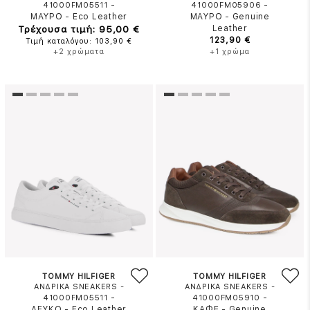
-
-
41000FM05511
41000FM05906
ΜΑΥΡΟ
-
Eco Leather
ΜΑΥΡΟ
-
Genuine
Τρέχουσα τιμή: 95,00 €
Leather
123,90 €
Τιμή καταλόγου: 103,90 €
+2 χρώματα
+1 χρώμα
TOMMY HILFIGER
TOMMY HILFIGER
ΑΝΔΡΙΚΑ SNEAKERS -
ΑΝΔΡΙΚΑ SNEAKERS -
-
-
41000FM05511
41000FM05910
ΛΕΥΚΟ
-
Eco Leather
ΚΑΦΕ
-
Genuine