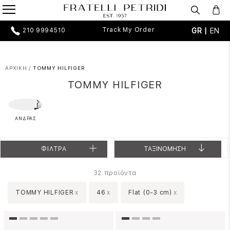
Track My Order
GR |
EN
210 9994510
ΑΡΧΙΚΗ
/
TOMMY HILFIGER
TOMMY HILFIGER
ΑΝΔΡΑΣ
ΦΙΛΤΡΑ
ΤΑΞΙΝΟΜΗΣΗ
προϊόντα
32
TOMMY HILFIGER
x
46
x
Flat (0-3 cm)
x