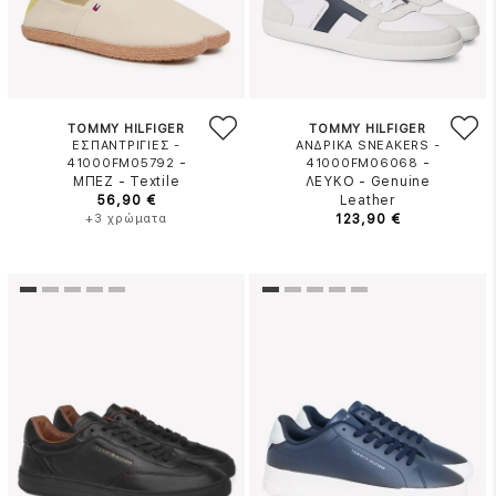
TOMMY HILFIGER
TOMMY HILFIGER
ΕΣΠΑΝΤΡΙΓΙΕΣ -
ΑΝΔΡΙΚΑ SNEAKERS -
-
-
41000FM05792
41000FM06068
ΜΠΕΖ
-
Textile
ΛΕΥΚΟ
-
Genuine
56,90 €
Leather
+3 χρώματα
123,90 €