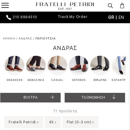
Track My Order
GR |
EN
210 9994510
ΑΡΧΙΚΗ
/
ΑΝΔΡΑΣ
/
ΠΑΠΟΥΤΣΙΑ
ΑΝΔΡΑΣ
SNEAKERS
ΜΟΚΑΣΙΝΙΑ
CASUAL
OXFORDS
ΒΡΑΔΥΝΑ
ΕΣΠΑΝΤΡΙΓΙ
ΦΙΛΤΡΑ
ΤΑΞΙΝΟΜΗΣΗ
προϊόντα
71
Fratelli Petridi
x
43
x
Flat (0-3 cm)
x