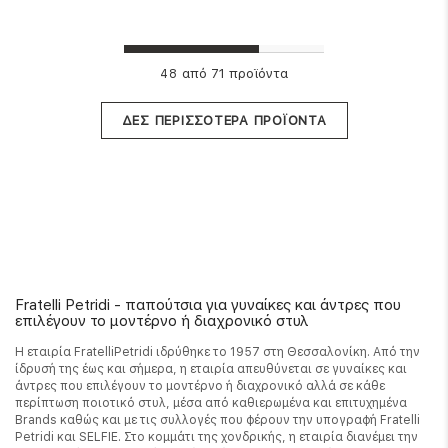
από 71 προϊόντα
48
ΔΕΣ ΠΕΡΙΣΣΟΤΕΡΑ ΠΡΟΪΟΝΤΑ
Fratelli Petridi - παπούτσια για γυναίκες και άντρες που
επιλέγουν το μοντέρνο ή διαχρονικό στυλ
Η εταιρία FratelliPetridi ιδρύθηκε το 1957 στη Θεσσαλονίκη. Από την
ίδρυσή της έως και σήμερα, η εταιρία απευθύνεται σε γυναίκες και
άντρες που επιλέγουν το μοντέρνο ή διαχρονικό αλλά σε κάθε
περίπτωση ποιοτικό στυλ, μέσα από καθιερωμένα και επιτυχημένα
Brands καθώς και με τις συλλογές που φέρουν την υπογραφή Fratelli
Petridi και SELFIE. Στο κομμάτι της χονδρικής, η εταιρία διανέμει την