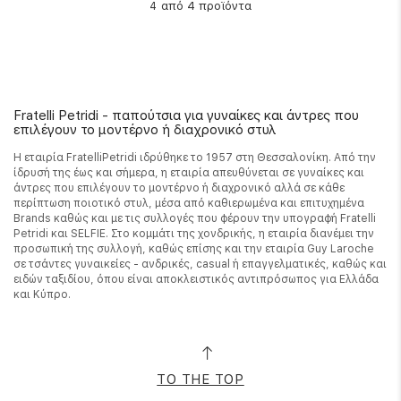
από 4 προϊόντα
4
Fratelli Petridi - παπούτσια για γυναίκες και άντρες που
επιλέγουν το μοντέρνο ή διαχρονικό στυλ
Η εταιρία FratelliPetridi ιδρύθηκε το 1957 στη Θεσσαλονίκη. Από την
ίδρυσή της έως και σήμερα, η εταιρία απευθύνεται σε γυναίκες και
άντρες που επιλέγουν το μοντέρνο ή διαχρονικό αλλά σε κάθε
περίπτωση ποιοτικό στυλ, μέσα από καθιερωμένα και επιτυχημένα
Brands καθώς και με τις συλλογές που φέρουν την υπογραφή Fratelli
Petridi και SELFIE. Στο κομμάτι της χονδρικής, η εταιρία διανέμει την
προσωπική της συλλογή, καθώς επίσης και την εταιρία Guy Laroche
σε τσάντες γυναικείες - ανδρικές, casual ή επαγγελματικές, καθώς και
ειδών ταξιδίου, όπου είναι αποκλειστικός αντιπρόσωπος για Ελλάδα
και Κύπρο.
TO THE TOP