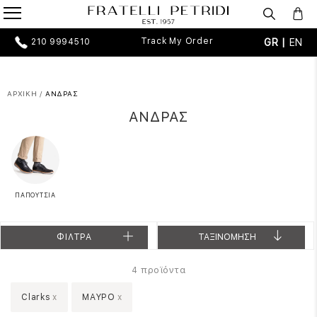
Track My Order
GR |
EN
210 9994510
ΑΡΧΙΚΗ
/
ΑΝΔΡΑΣ
ΑΝΔΡΑΣ
ΠΑΠΟΥΤΣΙΑ
ΦΙΛΤΡΑ
ΤΑΞΙΝΟΜΗΣΗ
προϊόντα
4
Clarks
x
ΜΑΥΡΟ
x