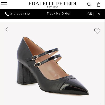
Track My Order
GR |
EN
210 9994510