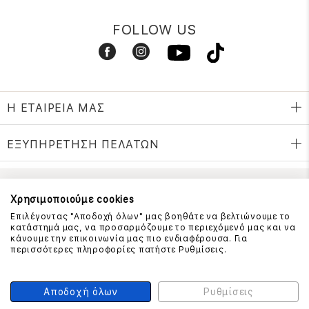
FOLLOW US
Η ΕΤΑΙΡΕΙΑ ΜΑΣ
ΕΞΥΠΗΡΕΤΗΣΗ ΠΕΛΑΤΩΝ
ΕΠΙΚΟΙΝΩΝΗΣΤΕ ΜΑΖΙ ΜΑΣ
Χρησιμοποιούμε cookies
Επιλέγοντας "Αποδοχή όλων" μας βοηθάτε να βελτιώνουμε το
210 999 4510
κατάστημά μας, να προσαρμόζουμε το περιεχόμενό μας και να
(Χρεώση μια αστική μονάδα από σταθερό)
κάνουμε την επικοινωνία μας πιο ενδιαφέρουσα. Για
περισσότερες πληροφορίες πατήστε Ρυθμίσεις.
ΑΣΦΑΛΕΙΑ ΣΥΝΑΛΛΑΓΩΝ
Αποδοχή όλων
Ρυθμίσεις