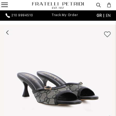
Track My Order
GR |
EN
210 9994510