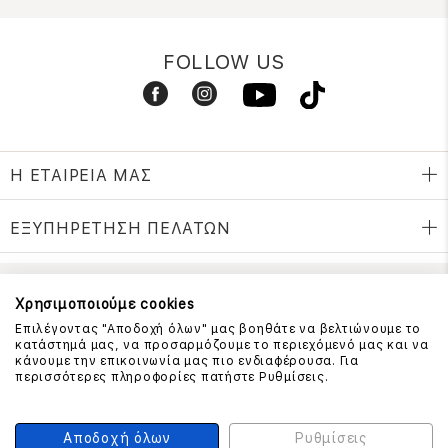
FOLLOW US
Η ΕΤΑΙΡΕΙΑ ΜΑΣ
ΕΞΥΠΗΡΕΤΗΣΗ ΠΕΛΑΤΩΝ
Χρησιμοποιούμε cookies
ΕΠΙΚΟΙΝΩΝΗΣΤΕ ΜΑΖΙ ΜΑΣ
Επιλέγοντας "Αποδοχή όλων" μας βοηθάτε να βελτιώνουμε το
210 999 4510
κατάστημά μας, να προσαρμόζουμε το περιεχόμενό μας και να
(Χρεώση μια αστική μονάδα από σταθερό)
κάνουμε την επικοινωνία μας πιο ενδιαφέρουσα. Για
περισσότερες πληροφορίες πατήστε Ρυθμίσεις.
ΑΣΦΑΛΕΙΑ ΣΥΝΑΛΛΑΓΩΝ
Αποδοχή όλων
Ρυθμίσεις