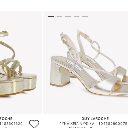
AROCHE
GUY LAROCHE
514S2601620
-
ΓΥΝΑΙΚΕΙΑ ΝΥΦΙΚΑ - 1045S2600078