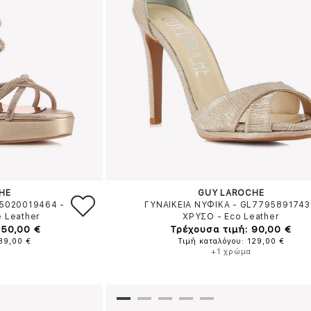
HE
GUY LAROCHE
L5020019464
-
ΓΥΝΑΙΚΕΙΑ ΝΥΦΙΚΑ - GL7795891743
 Leather
ΧΡΥΣΟ
-
Eco Leather
150,00 €
Τρέχουσα τιμή: 90,00 €
189,00 €
Τιμή καταλόγου: 129,00 €
+1 χρώμα