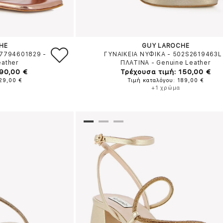
HE
GUY LAROCHE
L7794601829
-
ΓΥΝΑΙΚΕΙΑ ΝΥΦΙΚΑ - 502S2619463L
eather
ΠΛΑΤΙΝΑ
-
Genuine Leather
 90,00 €
Τρέχουσα τιμή: 150,00 €
129,00 €
Τιμή καταλόγου: 189,00 €
+1 χρώμα