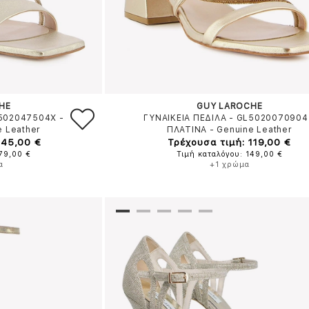
HE
GUY LAROCHE
L502047504X
-
ΓΥΝΑΙΚΕΙΑ ΠΕΔΙΛΑ - GL5020070904
e Leather
ΠΛΑΤΙΝΑ
-
Genuine Leather
145,00 €
Τρέχουσα τιμή: 119,00 €
179,00 €
Τιμή καταλόγου: 149,00 €
α
+1 χρώμα