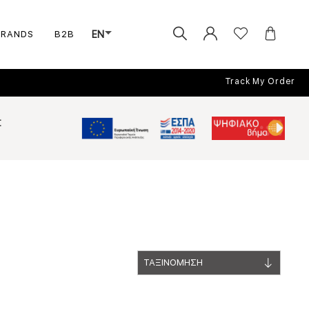
BRANDS
B2B
EN
Track My Order
Σ
ΤΑΞΙΝΟΜΗΣΗ