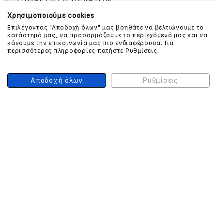
ΕΞΥΠΗΡΕΤΗΣΗ ΠΕΛΑΤΩΝ
Χρησιμοποιούμε cookies
Επιλέγοντας "Αποδοχή όλων" μας βοηθάτε να βελτιώνουμε το
κατάστημά μας, να προσαρμόζουμε το περιεχόμενό μας και να
ΕΠΙΚΟΙΝΩΝΗΣΤΕ ΜΑΖΙ ΜΑΣ
κάνουμε την επικοινωνία μας πιο ενδιαφέρουσα. Για
περισσότερες πληροφορίες πατήστε Ρυθμίσεις.
210 999 4510
(Χρεώση μια αστική μονάδα από σταθερό)
Αποδοχή όλων
Ρυθμίσεις
ΑΣΦΑΛΕΙΑ ΣΥΝΑΛΛΑΓΩΝ
ONLINE ΠΛΗΡΩΜΕΣ
ΣΥΝΕΡΓΑΤΕΣ COURIER
Ο ΛΟΓΑΡΙΑΣΜΟΣ ΜΟΥ
ΕΓΓΡΑΦΗ ΠΕΛΑΤΗ