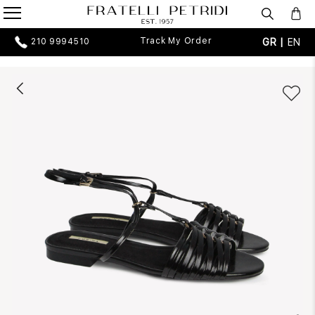
Track My Order
GR |
EN
210 9994510