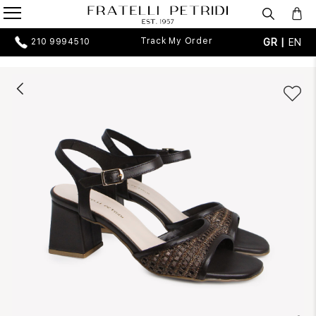
Track My Order
GR |
EN
210 9994510