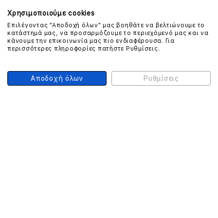
Χρησιμοποιούμε cookies
Επιλέγοντας "Αποδοχή όλων" μας βοηθάτε να βελτιώνουμε το
κατάστημά μας, να προσαρμόζουμε το περιεχόμενό μας και να
ΕΠΙΚΟΙΝΩΝΗΣΤΕ ΜΑΖΙ ΜΑΣ
κάνουμε την επικοινωνία μας πιο ενδιαφέρουσα. Για
περισσότερες πληροφορίες πατήστε Ρυθμίσεις.
210 999 4510
(Χρεώση μια αστική μονάδα από σταθερό)
Αποδοχή όλων
Ρυθμίσεις
ΑΣΦΑΛΕΙΑ ΣΥΝΑΛΛΑΓΩΝ
ONLINE ΠΛΗΡΩΜΕΣ
ΣΥΝΕΡΓΑΤΕΣ COURIER
Ο ΛΟΓΑΡΙΑΣΜΟΣ ΜΟΥ
ΕΓΓΡΑΦΗ ΠΕΛΑΤΗ