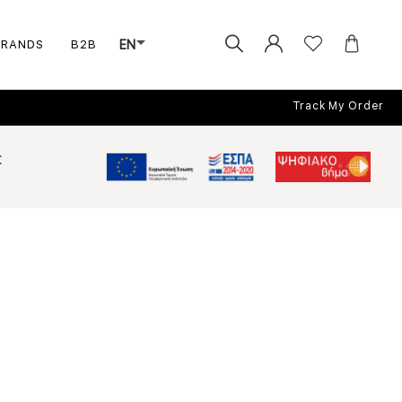
BRANDS
B2B
EN
Track My Order
Σ