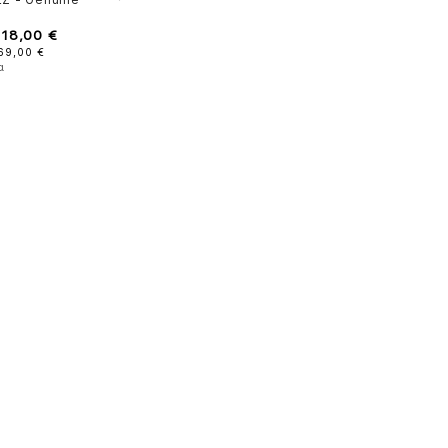
ΕΖ
-
Genuine
118,00 €
169,00 €
α