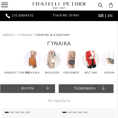
Track My Order
GR |
EN
210 9994510
ΑΡΧΙΚΗ
/
/
ΓΥΝΑΙΚΑ
/
ΤΣΑΝΤΕΣ & ΑΞΕΣΟΥΑΡ
ΓΥΝΑΙΚΑ
ΨΑΘΙΝΕΣ ΤΣΑΝΤΕΣ
BACKPACK
SHOULDER
CROSSBODY
BELT BAG
EVENING
ΦΙΛΤΡΑ
ΤΑΞΙΝΟΜΗΣΗ
προϊόντα
30