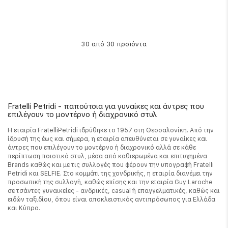
από 30 προϊόντα
30
Fratelli Petridi - παπούτσια για γυναίκες και άντρες που
επιλέγουν το μοντέρνο ή διαχρονικό στυλ
Η εταιρία FratelliPetridi ιδρύθηκε το 1957 στη Θεσσαλονίκη. Από την
ίδρυσή της έως και σήμερα, η εταιρία απευθύνεται σε γυναίκες και
άντρες που επιλέγουν το μοντέρνο ή διαχρονικό αλλά σε κάθε
περίπτωση ποιοτικό στυλ, μέσα από καθιερωμένα και επιτυχημένα
Brands καθώς και με τις συλλογές που φέρουν την υπογραφή Fratelli
Petridi και SELFIE. Στο κομμάτι της χονδρικής, η εταιρία διανέμει την
προσωπική της συλλογή, καθώς επίσης και την εταιρία Guy Laroche
σε τσάντες γυναικείες - ανδρικές, casual ή επαγγελματικές, καθώς και
ειδών ταξιδίου, όπου είναι αποκλειστικός αντιπρόσωπος για Ελλάδα
και Κύπρο.