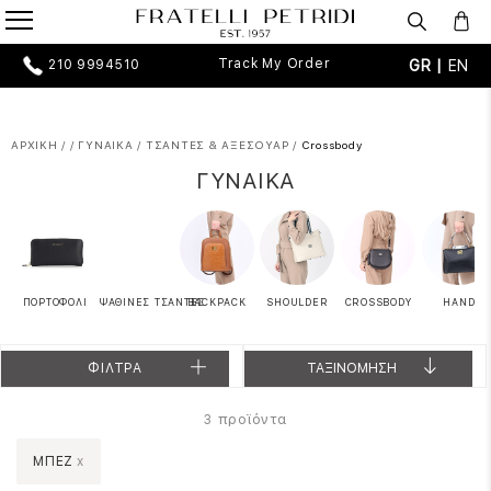
Track My Order
GR |
EN
210 9994510
ΑΡΧΙΚΗ
/
/
ΓΥΝΑΙΚΑ
/
ΤΣΑΝΤΕΣ & ΑΞΕΣΟΥΑΡ
/
Crossbody
ΓΥΝΑΙΚΑ
ΠΟΡΤΟΦΟΛΙ
ΨΑΘΙΝΕΣ ΤΣΑΝΤΕΣ
BACKPACK
SHOULDER
CROSSBODY
HAND
ΦΙΛΤΡΑ
ΤΑΞΙΝΟΜΗΣΗ
προϊόντα
3
ΜΠΕΖ
x