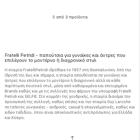
από 3 προϊόντα
3
Fratelli Petridi - παπούτσια για γυναίκες και άντρες που
επιλέγουν το μοντέρνο ή διαχρονικό στυλ
Η εταιρία FratelliPetridi ιδρύθηκε το 1957 στη Θεσσαλονίκη. Από την
ίδρυσή της έως και σήμερα, η εταιρία απευθύνεται σε γυναίκες και
άντρες που επιλέγουν το μοντέρνο ή διαχρονικό αλλά σε κάθε
περίπτωση ποιοτικό στυλ, μέσα από καθιερωμένα και επιτυχημένα
Brands καθώς και με τις συλλογές που φέρουν την υπογραφή Fratelli
Petridi και SELFIE. Στο κομμάτι της χονδρικής, η εταιρία διανέμει την
προσωπική της συλλογή, καθώς επίσης και την εταιρία Guy Laroche
σε τσάντες γυναικείες - ανδρικές, casual ή επαγγελματικές, καθώς και
ειδών ταξιδίου, όπου είναι αποκλειστικός αντιπρόσωπος για Ελλάδα
και Κύπρο.