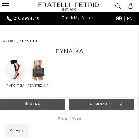
Track My Order
GR |
EN
210 9994510
ΑΡΧΙΚΗ
/
/
ΓΥΝΑΙΚΑ
ΓΥΝΑΙΚΑ
ΠΑΠΟΥΤΣΙΑ
ΤΣΑΝΤΕΣ & ΑΞΕΣΟΥΑΡ
ΦΙΛΤΡΑ
ΤΑΞΙΝΟΜΗΣΗ
προϊόντα
7
ΜΠΕΖ
x