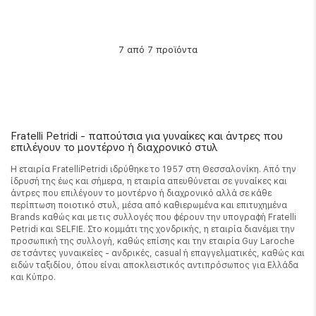
από 7 προϊόντα
7
Fratelli Petridi - παπούτσια για γυναίκες και άντρες που
επιλέγουν το μοντέρνο ή διαχρονικό στυλ
Η εταιρία FratelliPetridi ιδρύθηκε το 1957 στη Θεσσαλονίκη. Από την
ίδρυσή της έως και σήμερα, η εταιρία απευθύνεται σε γυναίκες και
άντρες που επιλέγουν το μοντέρνο ή διαχρονικό αλλά σε κάθε
περίπτωση ποιοτικό στυλ, μέσα από καθιερωμένα και επιτυχημένα
Brands καθώς και με τις συλλογές που φέρουν την υπογραφή Fratelli
Petridi και SELFIE. Στο κομμάτι της χονδρικής, η εταιρία διανέμει την
προσωπική της συλλογή, καθώς επίσης και την εταιρία Guy Laroche
σε τσάντες γυναικείες - ανδρικές, casual ή επαγγελματικές, καθώς και
ειδών ταξιδίου, όπου είναι αποκλειστικός αντιπρόσωπος για Ελλάδα
και Κύπρο.