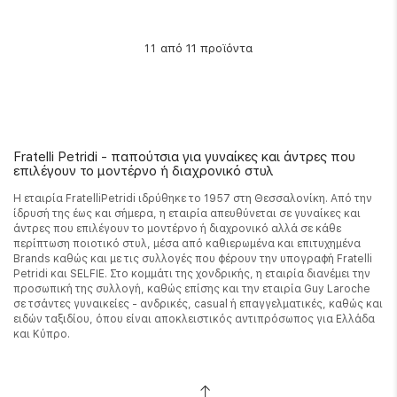
από 11 προϊόντα
11
Fratelli Petridi - παπούτσια για γυναίκες και άντρες που
επιλέγουν το μοντέρνο ή διαχρονικό στυλ
Η εταιρία FratelliPetridi ιδρύθηκε το 1957 στη Θεσσαλονίκη. Από την
ίδρυσή της έως και σήμερα, η εταιρία απευθύνεται σε γυναίκες και
άντρες που επιλέγουν το μοντέρνο ή διαχρονικό αλλά σε κάθε
περίπτωση ποιοτικό στυλ, μέσα από καθιερωμένα και επιτυχημένα
Brands καθώς και με τις συλλογές που φέρουν την υπογραφή Fratelli
Petridi και SELFIE. Στο κομμάτι της χονδρικής, η εταιρία διανέμει την
προσωπική της συλλογή, καθώς επίσης και την εταιρία Guy Laroche
σε τσάντες γυναικείες - ανδρικές, casual ή επαγγελματικές, καθώς και
ειδών ταξιδίου, όπου είναι αποκλειστικός αντιπρόσωπος για Ελλάδα
και Κύπρο.