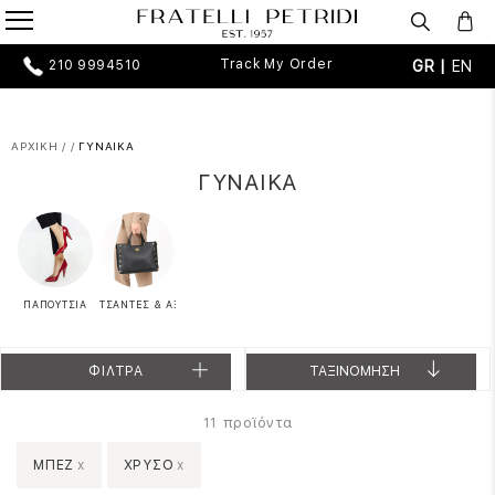
Track My Order
GR |
EN
210 9994510
ΑΡΧΙΚΗ
/
/
ΓΥΝΑΙΚΑ
ΓΥΝΑΙΚΑ
ΠΑΠΟΥΤΣΙΑ
ΤΣΑΝΤΕΣ & ΑΞΕΣΟΥΑΡ
ΦΙΛΤΡΑ
ΤΑΞΙΝΟΜΗΣΗ
προϊόντα
11
ΜΠΕΖ
x
ΧΡΥΣΟ
x